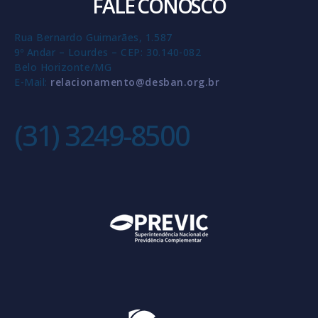
FALE CONOSCO
Rua Bernardo Guimarães, 1.587
9º Andar – Lourdes – CEP: 30.140-082
Belo Horizonte/MG
E-Mail:
relacionamento@desban.org.br
(31) 3249-8500