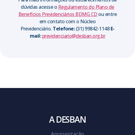
dúvidas acesse o
Regulamento do Plano de
Benefícios Previdenciários BDMG CD
ou entre
em contato com o Núcleo
Previdenciário.
Telefone:
(31) 99842-1148
E-
mail:
previdenciario@desban.org.br
A DESBAN
Apresentação