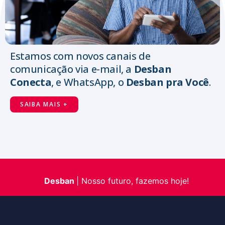
Estamos com novos canais de
comunicação via e-mail, a
Desban
Conecta
, e WhatsApp, o
Desban pra Você
.
SAIBA MAIS +
Desban
|
Nosso futuro,
fazemos hoje!