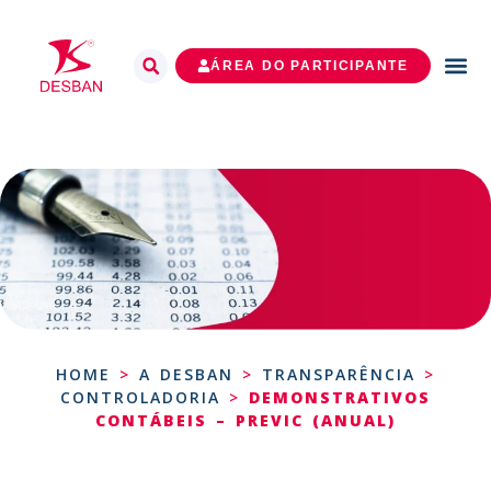
Demonstrativos
ÁREA DO PARTICIPANTE
Contábeis -
PREVIC
(Anual)
HOME
>
A DESBAN
>
TRANSPARÊNCIA
>
CONTROLADORIA
>
DEMONSTRATIVOS
CONTÁBEIS – PREVIC (ANUAL)