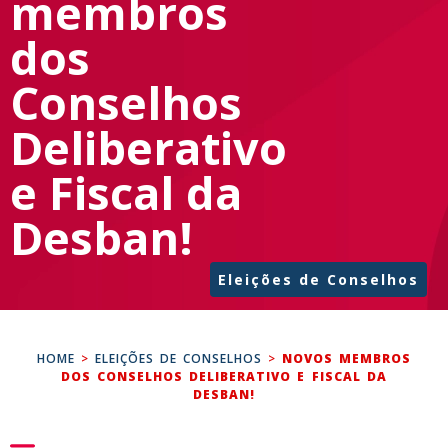
membros
dos
Conselhos
Deliberativo
e Fiscal da
Desban!
Eleições de Conselhos
HOME
>
ELEIÇÕES DE CONSELHOS
>
NOVOS MEMBROS
DOS CONSELHOS DELIBERATIVO E FISCAL DA
DESBAN!