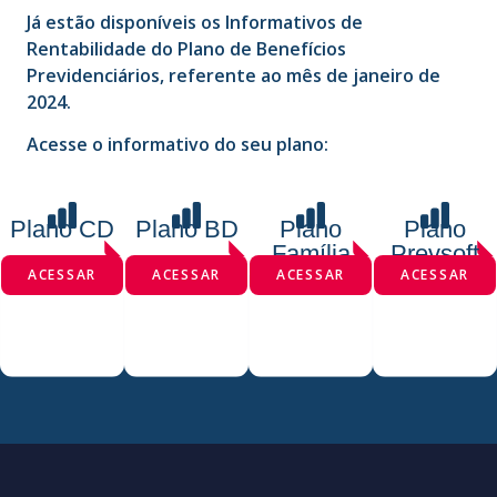
Já estão disponíveis os Informativos de
Rentabilidade do Plano de Benefícios
Previdenciários, referente ao mês de janeiro de
2024.
Acesse o informativo do seu plano:
Plano CD
Plano BD
Plano
Plano
Família
Prevsoft
ACESSAR
ACESSAR
ACESSAR
ACESSAR
INSTITUÍDO
SETORIAL