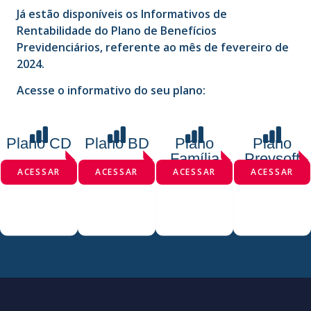
Já estão disponíveis os Informativos de
Rentabilidade do Plano de Benefícios
Previdenciários, referente ao mês de fevereiro de
2024.
Acesse o informativo do seu plano:
Plano CD
Plano BD
Plano
Plano
Família
Prevsoft
ACESSAR
ACESSAR
ACESSAR
ACESSAR
INSTITUÍDO
SETORIAL