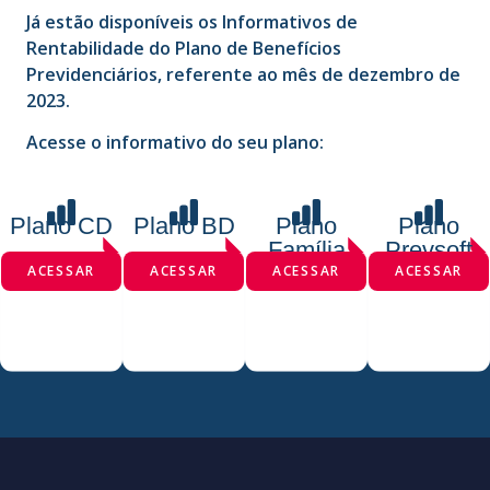
Já estão disponíveis os Informativos de
Rentabilidade do Plano de Benefícios
Previdenciários, referente ao mês de dezembro de
2023.
Acesse o informativo do seu plano:
Plano CD
Plano BD
Plano
Plano
Família
Prevsoft
ACESSAR
ACESSAR
ACESSAR
ACESSAR
INSTITUÍDO
SETORIAL