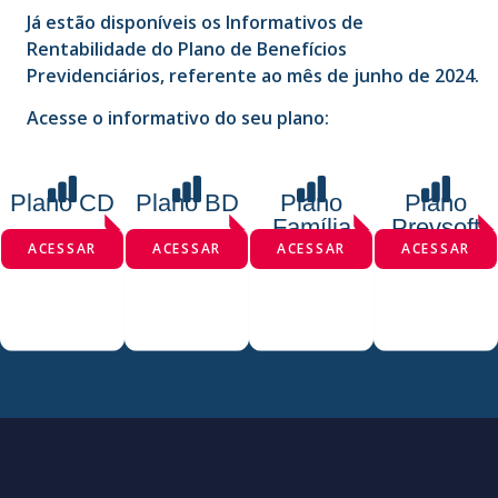
Já estão disponíveis os Informativos de
Rentabilidade do Plano de Benefícios
Previdenciários, referente ao mês de junho de 2024.
Acesse o informativo do seu plano:
Plano CD
Plano BD
Plano
Plano
Família
Prevsoft
ACESSAR
ACESSAR
ACESSAR
ACESSAR
INSTITUÍDO
SETORIAL