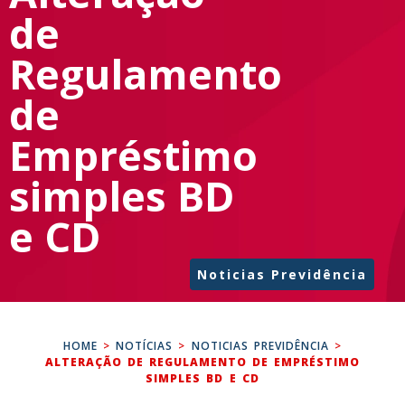
de
Regulamento
de
Empréstimo
simples BD
e CD
Noticias Previdência
HOME
>
NOTÍCIAS
>
NOTICIAS PREVIDÊNCIA
>
ALTERAÇÃO DE REGULAMENTO DE EMPRÉSTIMO
SIMPLES BD E CD