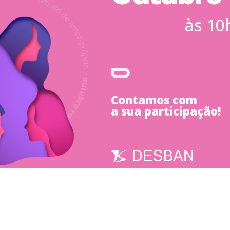
às 10
Contamos com
a sua participação!