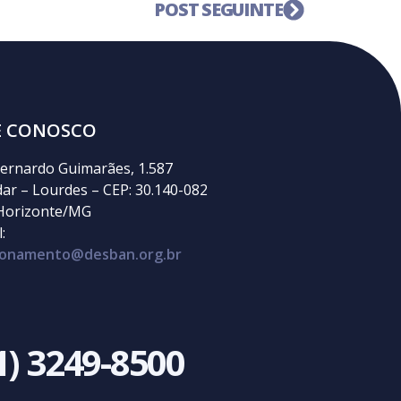
POST SEGUINTE
E CONOSCO
ernardo Guimarães, 1.587
dar – Lourdes – CEP: 30.140-082
Horizonte/MG
:
cionamento@desban.org.br
1) 3249-8500