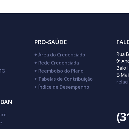
PRO-SAÚDE
FAL
Rua B
+
Área do Credenciado
9º An
+
Rede Credenciada
Belo 
DMG
+
Reembolso do Plano
E-Mail
+
Tabelas de Contribuição
rela
+
Índice de Desempenho
SBAN
(3
iro
e