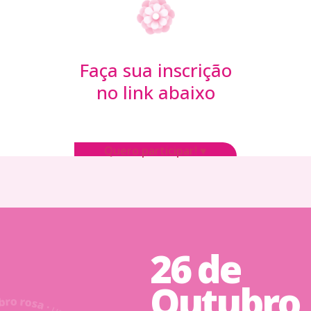
Faça sua inscrição
no link abaixo
Quero participar! ♥
26 de
Outubro