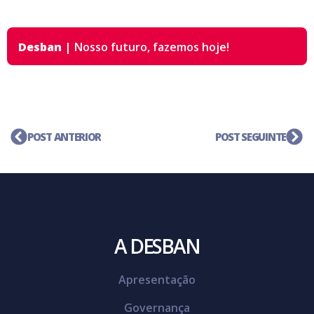
Desban
|
Nosso futuro,
fazemos hoje!
POST ANTERIOR
POST SEGUINTE
A DESBAN
Apresentação
Governança