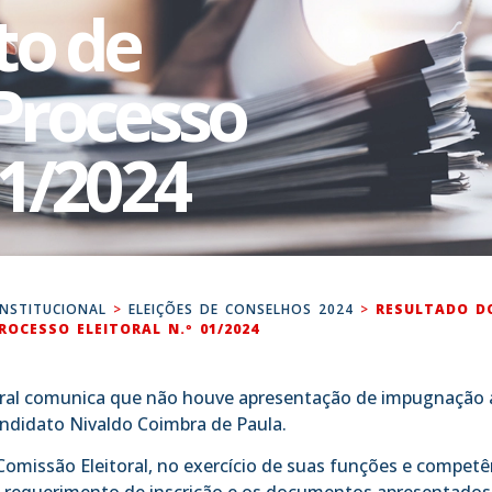
to de
 Processo
01/2024
INSTITUCIONAL
>
ELEIÇÕES DE CONSELHOS 2024
>
RESULTADO D
ROCESSO ELEITORAL N.º 01/2024
oral comunica que não houve apresentação de impugnação
andidato Nivaldo Coimbra de Paula.
 Comissão Eleitoral, no exercício de suas funções e competê