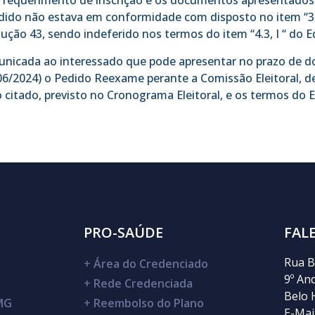
o requerimento de inscrição e os documentos apresentados
dido não estava em conformidade com disposto no item “3.3
ução 43, sendo indeferido nos termos do item “4.3, I “ do Ed
unicada ao interessado que pode apresentar no prazo de do
06/2024) o Pedido Reexame perante a Comissão Eleitoral, 
 citado, previsto no Cronograma Eleitoral, e os termos do E
PRO-SAÚDE
FAL
Rua B
+
Área do Credenciado
9º An
+
Rede Credenciada
Belo 
DMG
+
Reembolso do Plano
E-Mail