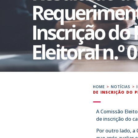
Requerimen
Inscrição do
Eleitoral n.º 
HOME
>
NOTÍCIAS
>
DE INSCRIÇÃO DO P
A Comissão Eleit
de inscrição do c
Por outro lado, a