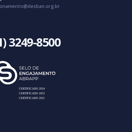
cionamento@desban.org.br
1) 3249-8500