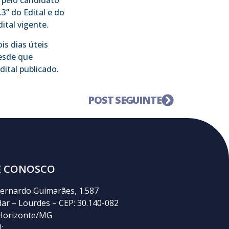
 pelo candidato
” do Edital e do
ital vigente.
is dias úteis
desde que
dital publicado.
POST SEGUINTE
E CONOSCO
ernardo Guimarães, 1.587
dar – Lourdes – CEP: 30.140-082
Horizonte/MG
: