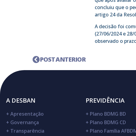
que após avaliar 
concluiu que o pe
artigo 24 da Resol
A decisão foi com
(27/06/2024 e 28/
observado o prazo
POST ANTERIOR
A DESBAN
PREVIDÊNCIA
+
Apresentação
+
Plano BDMG BD
+
Governança
+
Plano BDMG CD
+
Transparência
+
Plano Família AFB