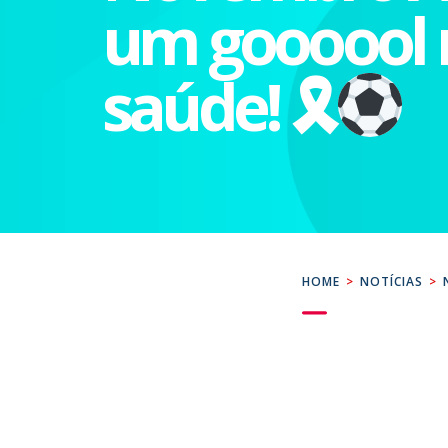
um goooool 
saúde! 🎗
HOME
>
NOTÍCIAS
>