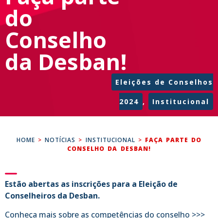
do
Conselho
da Desban!
Eleições de Conselhos
2024
,
Institucional
HOME
>
NOTÍCIAS
>
INSTITUCIONAL
>
FAÇA PARTE DO
CONSELHO DA DESBAN!
Estão abertas as inscrições para a Eleição de
Conselheiros da Desban.
Conheça mais sobre as competências do conselho >>>