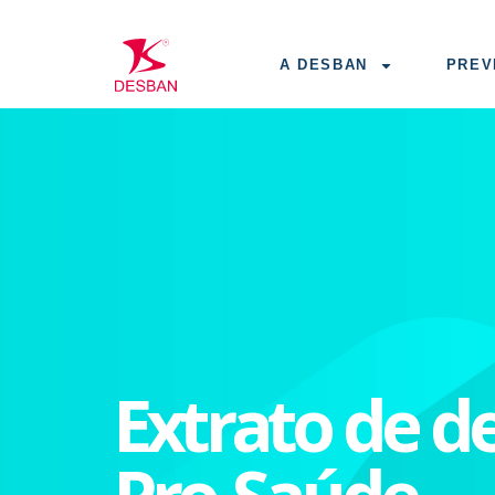
A DESBAN
PREV
Extrato de d