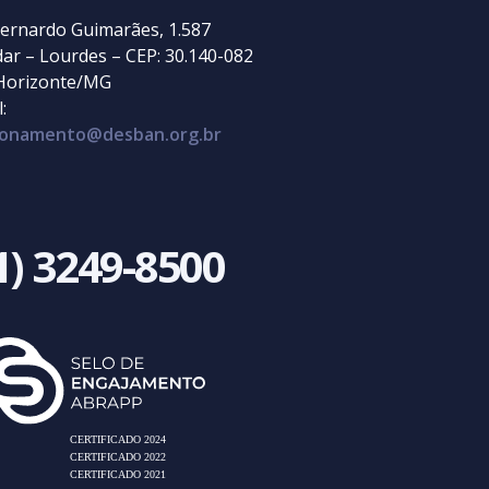
ernardo Guimarães, 1.587
dar – Lourdes – CEP: 30.140-082
Horizonte/MG
:
cionamento@desban.org.br
1) 3249-8500