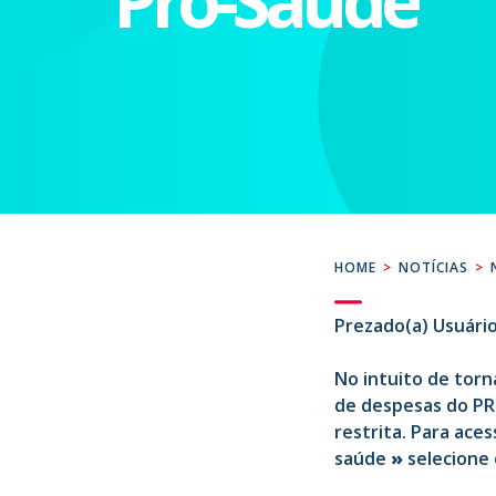
Pro-Saúde
HOME
>
NOTÍCIAS
>
Prezado(a) Usuário
No intuito de torn
de despesas do PR
restrita. Para ace
saúde
»
selecione 