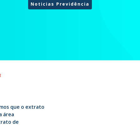
Noticias Previdência
E
amos que o extrato
a área
rato de