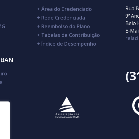
Rua B
+
Área do Credenciado
9º An
+
Rede Credenciada
Belo 
DMG
+
Reembolso do Plano
E-Mail
+
Tabelas de Contribuição
rela
+
Índice de Desempenho
SBAN
(3
iro
e