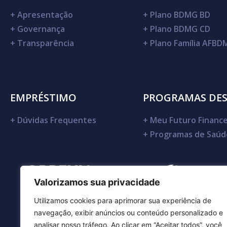
+
Apresentação
+
Plano BDMG BD
+
Governança
+
Plano BDMG CD
+
Transparência
+
Plano Família AFB
EMPRÉSTIMO
PROGRAMAS DE
+
Dúvidas Frequentes
+
Meu Futuro Finance
+
Programas de Saúd
Valorizamos sua privacidade
Utilizamos cookies para aprimorar sua experiência de
navegação, exibir anúncios ou conteúdo personalizado e
analisar nosso tráfego. Ao clicar em “Aceitar todos”, você