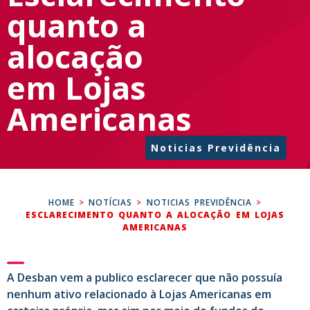
quanto a
alocação
em Lojas
Americanas
Noticias Previdência
HOME
>
NOTÍCIAS
>
NOTICIAS PREVIDÊNCIA
>
ESCLARECIMENTO QUANTO A ALOCAÇÃO EM LOJAS
AMERICANAS
A Desban vem a publico esclarecer que não possuía
nenhum ativo relacionado à Lojas Americanas em