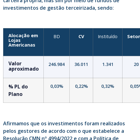
carteira própria, mas sim por meio de fundos de
investimentos de gestão terceirizada, sendo:
Alocação em
BD
CV
Instituído
Setor
Lojas
Americanas
Valor
246.984
36.011
1.341
20
aproximado
% PL do
0,03%
0,22%
0,32%
0,0
Plano
Afirmamos que os investimentos foram realizados
pelos gestores de acordo com o que estabelece a
Resolução CMN nº 4994/2022 e com a Política de