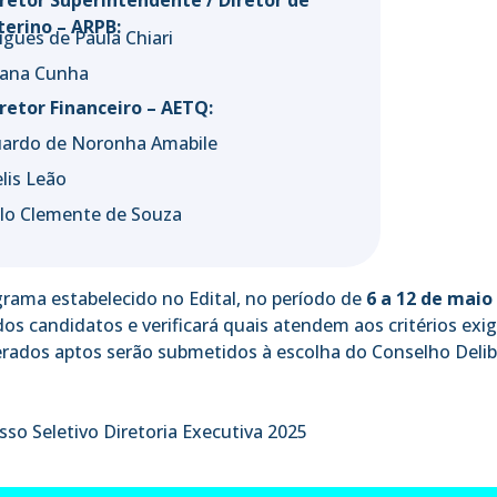
iretor Superintendente / Diretor de
terino – ARPB:
igues de Paula Chiari
iana Cunha
retor Financeiro – AETQ:
uardo de Noronha Amabile
lis Leão
lo Clemente de Souza
ama estabelecido no Edital, no período de
6 a 12 de maio
 dos candidatos e verificará quais atendem aos critérios exig
rados aptos serão submetidos à escolha do Conselho Delib
so Seletivo Diretoria Executiva 2025