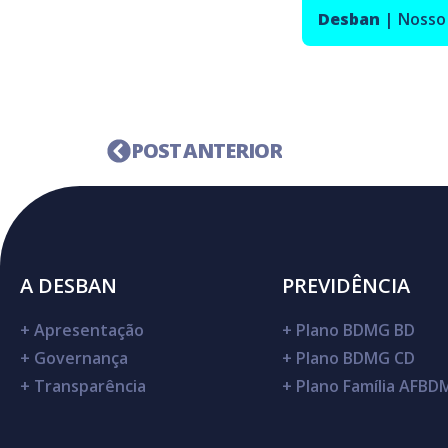
Desban
|
Nosso
POST ANTERIOR
A DESBAN
PREVIDÊNCIA
+
Apresentação
+
Plano BDMG BD
+
Governança
+
Plano BDMG CD
+
Transparência
+
Plano Família AFB