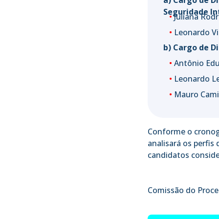
a) Cargo de D
Seguridade In
•
Juliana Rodr
•
Leonardo V
b) Cargo de Di
•
Antônio Ed
•
Leonardo Le
•
Mauro Cami
Conforme o cronogr
analisará os perfis
candidatos conside
Comissão do Proces