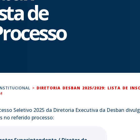
sta de
Processo
INSTITUCIONAL
>
DIRETORIA DESBAN 2025/2029: LISTA DE INS
!
sso Seletivo 2025 da Diretoria Executiva da Desban divulga
s no referido processo: