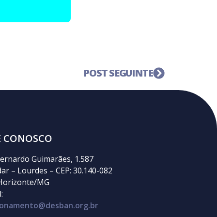
POST SEGUINTE
E CONOSCO
ernardo Guimarães, 1.587
dar – Lourdes – CEP: 30.140-082
Horizonte/MG
:
cionamento@desban.org.br