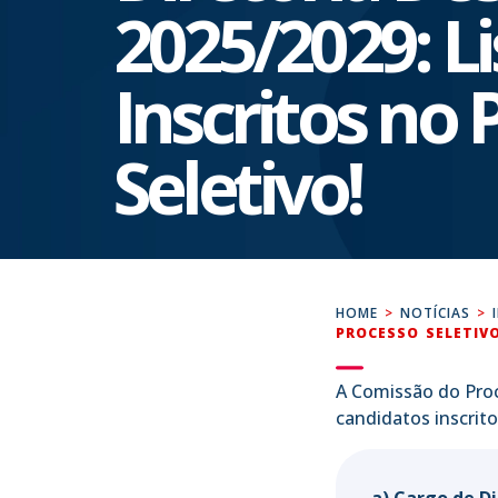
2025/2029: Li
Inscritos no 
Seletivo!
HOME
>
NOTÍCIAS
>
PROCESSO SELETIVO
A Comissão do Proce
candidatos inscrito