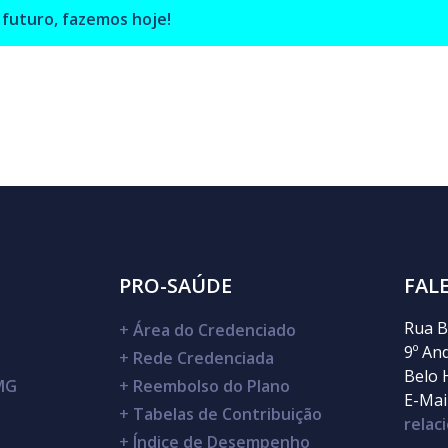
 futuro,
fazemos hoje!
PRO-SAÚDE
FAL
Rua B
+
Área do Credenciado
9º An
+
Rede Credenciada
Belo 
DMG
+
Reembolso do Plano
E-Mail
+
Tabelas de Contribuição
rela
+
Índice de Desempenho