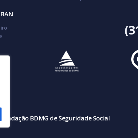
SBAN
(3
iro
e
 Fundação BDMG de Seguridade Social