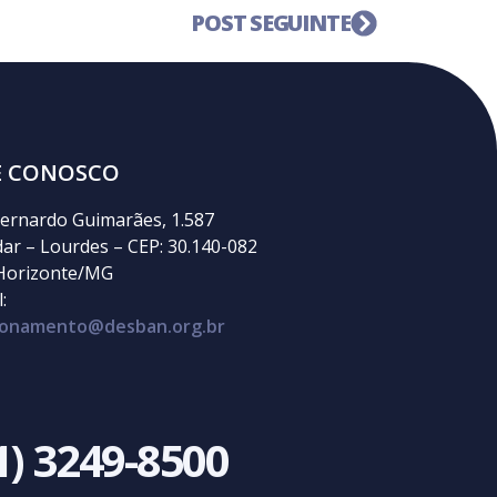
POST SEGUINTE
E CONOSCO
ernardo Guimarães, 1.587
dar – Lourdes – CEP: 30.140-082
Horizonte/MG
:
cionamento@desban.org.br
1) 3249-8500