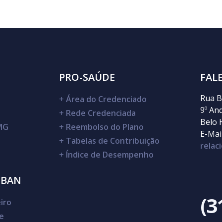
PRO-SAÚDE
FAL
Rua B
+
Área do Credenciado
9º An
+
Rede Credenciada
Belo 
DMG
+
Reembolso do Plano
E-Mail
+
Tabelas de Contribuição
rela
+
Índice de Desempenho
SBAN
(3
iro
e