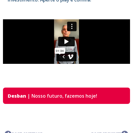
Desban
|
Nosso futuro,
fazemos hoje!