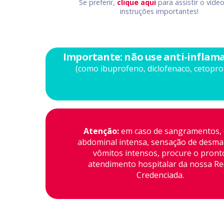
Se preferir,
clique aqui
para assistir o víde
instruções importantes!
Importante: não use anti-inflam
(como ibuprofeno, diclofenaco, cetopro
Atenção:
em caso de sangramentos, 
abdominal intensa, sensação de desma
vômitos intensos, procure o pront
atendimento hospitalar da nossa R
Credenciada.