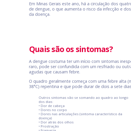
Em Minas Gerais este ano, há a circulação dos quatr
de dengue, o que aumenta o risco da infecção e dos
da doença.
Quais são os sintomas?
A dengue costuma ter um início com sintomas inespe
raro, pode ser confundida com um resfriado ou outr
agudas que causam febre.
O quadro geralmente começa com uma febre alta (
38°C) repentina e que pode durar de dois a sete dias
Outros sintomas vão se somando ao quadro ao longo
dos dias:
• Dor de cabeça
• Dores no corpo
• Dores nas articulações (sintoma característico da
doença)
• Dor atrás dos olhos
• Prostração
• Fraqueza