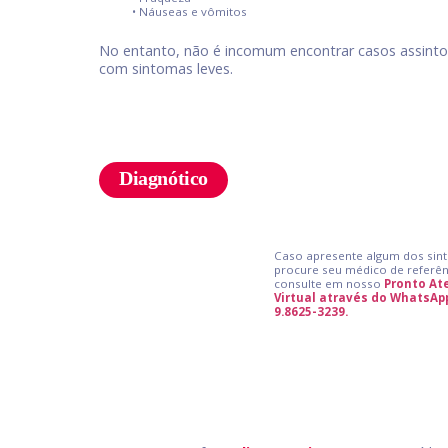
• Náuseas e vômitos
No entanto, não é incomum encontrar casos assint
com sintomas leves.
Diagnótico
Caso apresente algum dos sin
procure seu médico de referên
consulte em nosso
Pronto A
Virtual através do WhatsApp
9.8625-3239.