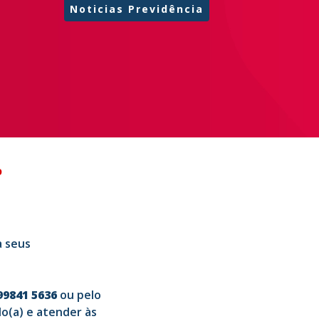
Noticias Previdência
O
 seus
 99841 5636
ou pelo
lo(a) e atender às