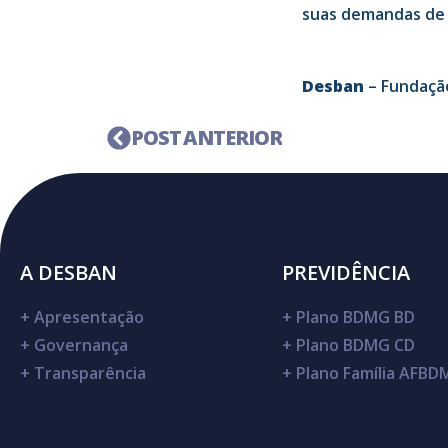
suas demandas de 
Desban
– Fundaçã
POST ANTERIOR
A DESBAN
PREVIDÊNCIA
+
Apresentação
+
Plano BDMG BD
+
Governança
+
Plano BDMG CD
+
Transparência
+
Plano Família AFB