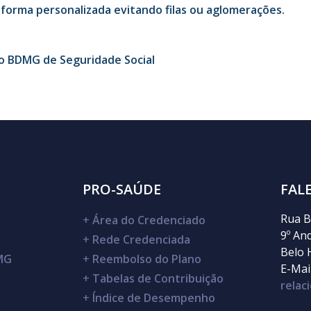
forma personalizada evitando filas ou aglomerações.
o BDMG de Seguridade Social
PRO-SAÚDE
FAL
Rua B
+
Área do Credenciado
9º An
+
Rede Credenciada
Belo 
DMG
+
Reembolso do Plano
E-Mail
+
Tabelas de Contribuição
rela
+
Índice de Desempenho