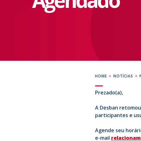
Agendado
HOME
>
NOTÍCIAS
>
Prezado(a),
A Desban retomou
participantes e us
Agende seu horári
e-mail
relaciona