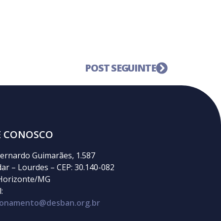
POST SEGUINTE
E CONOSCO
ernardo Guimarães, 1.587
dar – Lourdes – CEP: 30.140-082
Horizonte/MG
:
cionamento@desban.org.br