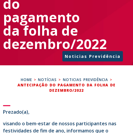
do
pagamento
da folha de
dezembro/2022
Noticias Previdência
HOME
>
NOTÍCIAS
>
NOTICIAS PREVIDÊNCIA
>
ANTECIPAÇÃO DO PAGAMENTO DA FOLHA DE
DEZEMBRO/2022
Prezado(a),
visando o bem-estar de nossos participantes nas
festividades de fim de ano, informamos que o