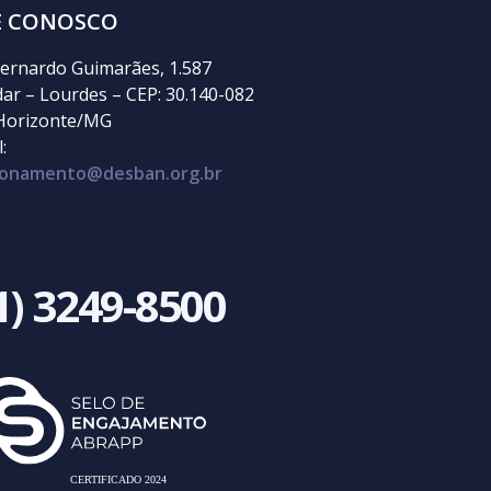
E CONOSCO
ernardo Guimarães, 1.587
dar – Lourdes – CEP: 30.140-082
Horizonte/MG
:
cionamento@desban.org.br
1) 3249-8500