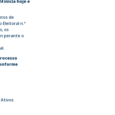
 inicia hoje e
ntos de
Eleitoral n.º
s, os
an perante o
l.
Processo
 conforme
 Ativos