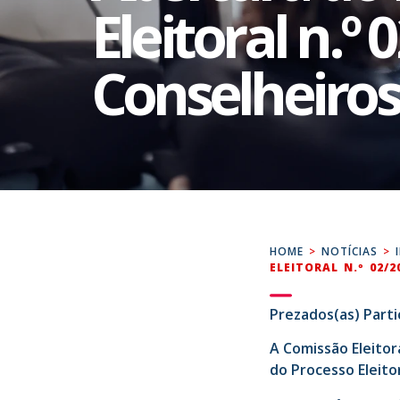
Eleitoral n.º
Conselheiro
HOME
>
NOTÍCIAS
>
ELEITORAL N.º 02/
Prezados(as) Parti
A Comissão Eleitor
do Processo Eleito