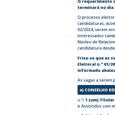
O requerimento de
terminará no dia
O processo eleito
candidaturas, acom
02/2024, serem env
interessados tamb
Núcleo de Relacio
candidatura desd
Frisa-se que as 
Eleitoral n.º 01/
informado abaixo
As vagas a serem p
a) CONSELHO DE
a.1)
1 (um) Titular
e
Assistidos com 