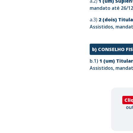
a.2)
1 (um) Suple
mandato até 26/12/
a.3)
2 (dois) Titul
Assistidos, mandat
b) CONSELHO FI
b.1)
1 (um) Titular
Assistidos, mandat
Cli
ou