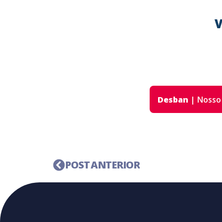
V
Desban
|
Nosso
POST ANTERIOR