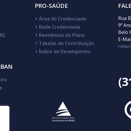
PRO-SAÚDE
FAL
Rua B
+
Área do Credenciado
9º An
+
Rede Credenciada
Belo 
DMG
+
Reembolso do Plano
E-Mail
+
Tabelas de Contribuição
rela
+
Índice de Desempenho
SBAN
(3
iro
e