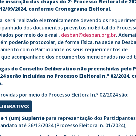
 inscrição das chapas do 2º Processo Eleitoral de 2024
 12/09/2024, conforme Cronograma Eleitoral.
ral será realizado eletronicamente devendo os requerime
panhado dos documentos previstos no Edital do Processo 
iados por meio do e-mail,
desban@desban.org.br
. Ademai
ém poderão protocolar, de forma física, na sede na Desb
namento com o Participante os seus requerimentos de
e que acompanhado dos documentos mencionados no edita
vagas do Conselho Deliberativo não preenchidas pelo 
2024 serão incluídas no Processo Eleitoral n.º 02/2024,
.
rovidas por meio do Processo Eleitoral n.º 02/2024 são:
LIBERATIVO:
 e 1 (um) Suplente
para representação dos Participantes
mandato
até 26/12/2024 (Processo Eleitoral n. 01/2024);