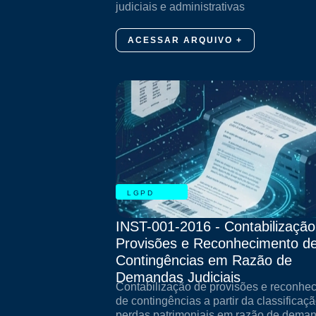
judiciais e administrativas
ACESSAR ARQUIVO +
LGPD
INST-001-2016 - Contabilização
Provisões e Reconhecimento d
Contingências em Razão de
Demandas Judiciais
Contabilização de provisões e reconhe
de contingências a partir da classificaç
perdas patrimoniais em razão de dema