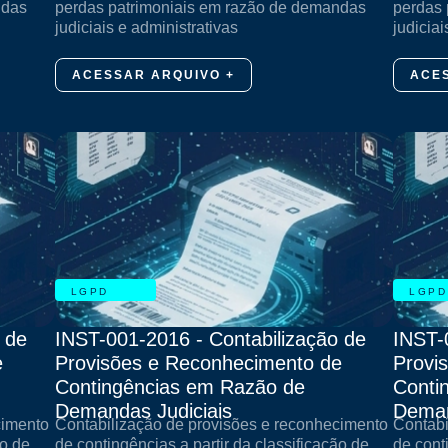
ndas
perdas patrimoniais em razão de demandas
perdas 
judiciais e administrativas
judiciai
ACESSAR ARQUIVO +
ACE
LGPD
LGPD
 de
INST-001-2016 - Contabilização de
INST-
e
Provisões e Reconhecimento de
Provi
Contingências em Razão de
Conti
Demandas Judiciais
Deman
cimento
Contabilização de provisões e reconhecimento
Contabi
ão de
de contingências a partir da classificação de
de cont