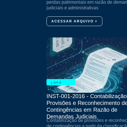
perdas patrimoniais em razão de dema
judiciais e administrativas
ACESSAR ARQUIVO +
LGPD
INST-001-2016 - Contabilização
Provisões e Reconhecimento d
Contingências em Razão de
Demandas Judiciais
Contabilização de provisões e reconhe
de contingências a partir da classificaç