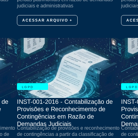
judiciais e administrativas
judiciai
ACESSAR ARQUIVO +
ACE
LGPD
LGPD
 de
INST-001-2016 - Contabilização de
INST-
e
Provisões e Reconhecimento de
Provi
Contingências em Razão de
Conti
Demandas Judiciais
Deman
cimento
Contabilização de provisões e reconhecimento
Contabi
ão de
de contingências a partir da classificação de
de cont