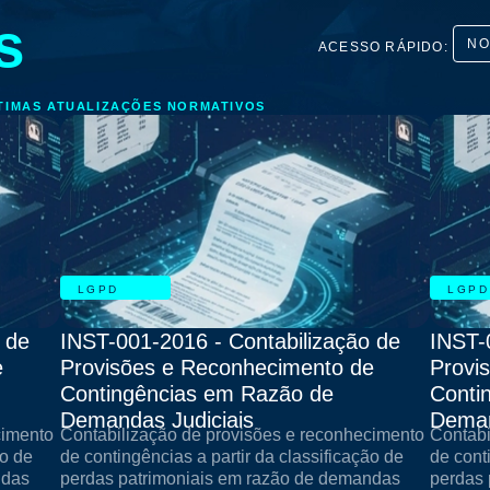
s
NO
ACESSO RÁPIDO:
TIMAS ATUALIZAÇÕES NORMATIVOS
LGPD
LGPD
 de
INST-001-2016 - Contabilização de
INST-
e
Provisões e Reconhecimento de
Provi
Contingências em Razão de
Conti
Demandas Judiciais
Deman
cimento
Contabilização de provisões e reconhecimento
Contabi
ão de
de contingências a partir da classificação de
de cont
ndas
perdas patrimoniais em razão de demandas
perdas 