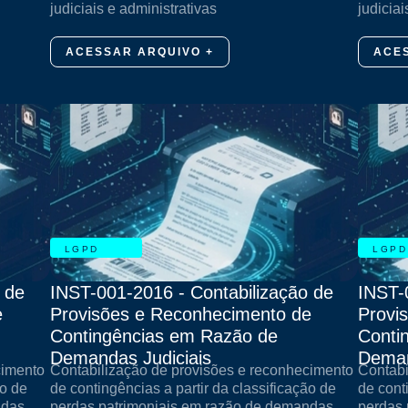
judiciais e administrativas
judiciai
ACESSAR ARQUIVO +
ACE
LGPD
LGPD
 de
INST-001-2016 - Contabilização de
INST-
e
Provisões e Reconhecimento de
Provi
Contingências em Razão de
Conti
Demandas Judiciais
Deman
cimento
Contabilização de provisões e reconhecimento
Contabi
ão de
de contingências a partir da classificação de
de cont
ndas
perdas patrimoniais em razão de demandas
perdas 