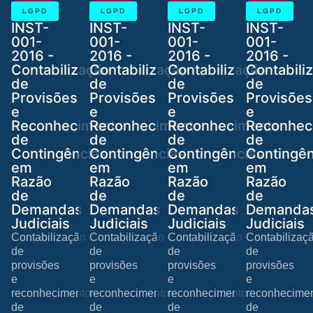
LGPD
LGPD
LGPD
LGPD
INST-
INST-
INST-
INST-
001-
001-
001-
001-
2016 -
2016 -
2016 -
2016 -
Contabilização
Contabilização
Contabilização
Contabili
de
de
de
de
Provisões
Provisões
Provisões
Provisões
e
e
e
e
Reconhecimento
Reconhecimento
Reconhecimento
Reconhec
de
de
de
de
Contingências
Contingências
Contingências
Contingên
em
em
em
em
Razão
Razão
Razão
Razão
de
de
de
de
Demandas
Demandas
Demandas
Demanda
Judiciais
Judiciais
Judiciais
Judiciais
Contabilização
Contabilização
Contabilização
Contabilizaç
de
de
de
de
provisões
provisões
provisões
provisões
e
e
e
e
reconhecimento
reconhecimento
reconhecimento
reconhecime
de
de
de
de