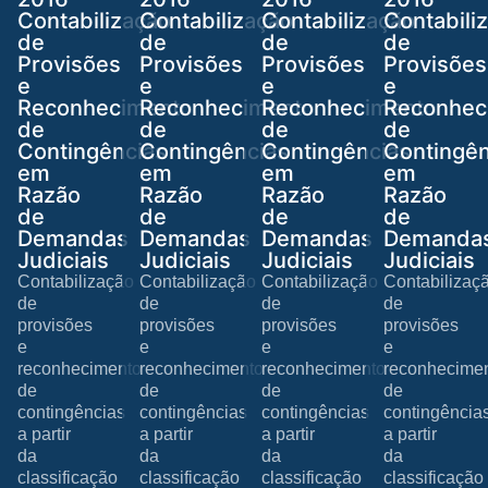
Contabilização
Contabilização
Contabilização
Contabili
de
de
de
de
Provisões
Provisões
Provisões
Provisões
e
e
e
e
Reconhecimento
Reconhecimento
Reconhecimento
Reconhec
de
de
de
de
Contingências
Contingências
Contingências
Contingên
em
em
em
em
Razão
Razão
Razão
Razão
de
de
de
de
Demandas
Demandas
Demandas
Demanda
Judiciais
Judiciais
Judiciais
Judiciais
Contabilização
Contabilização
Contabilização
Contabilizaç
de
de
de
de
provisões
provisões
provisões
provisões
e
e
e
e
reconhecimento
reconhecimento
reconhecimento
reconhecime
de
de
de
de
contingências
contingências
contingências
contingência
a partir
a partir
a partir
a partir
da
da
da
da
classificação
classificação
classificação
classificação