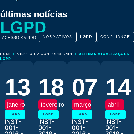
últimas notícias
LGPD
NORMATIVOS
LGPD
COMPLIANCE
ACESSO RÁPIDO:
HOME
>
MINUTO DA CONFORMIDADE
>
ÚLTIMAS ATUALIZAÇÕES
LGPD
13
18
07
14
janeiro
fevereiro
março
abril
LGPD
LGPD
LGPD
LGPD
INST-
INST-
INST-
INST-
001-
001-
001-
001-
2016 -
2016 -
2016 -
2016 -