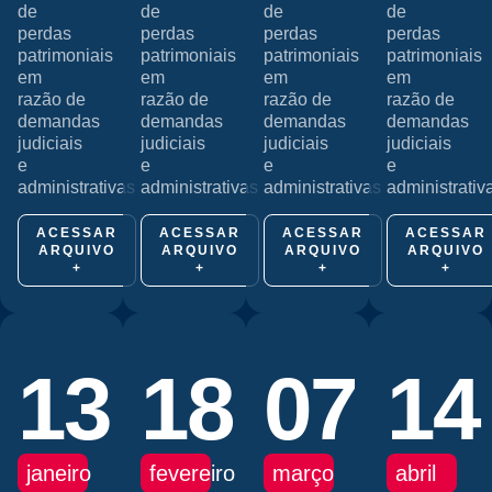
de
de
de
de
perdas
perdas
perdas
perdas
patrimoniais
patrimoniais
patrimoniais
patrimoniais
em
em
em
em
razão de
razão de
razão de
razão de
demandas
demandas
demandas
demandas
judiciais
judiciais
judiciais
judiciais
e
e
e
e
administrativas
administrativas
administrativas
administrativ
ACESSAR
ACESSAR
ACESSAR
ACESSAR
ARQUIVO
ARQUIVO
ARQUIVO
ARQUIVO
+
+
+
+
13
18
07
14
janeiro
fevereiro
março
abril