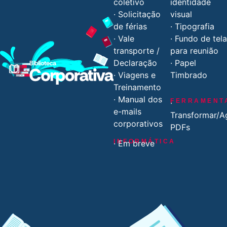
coletivo
identidade
· Solicitação
visual
de férias
· Tipografia
· Vale
· Fundo de tela
transporte /
para reunião
Declaração
· Papel
· Viagens e
Timbrado
Treinamento
· Manual dos
FERRAMENT
·
e-mails
Transformar/A
corporativos
PDFs
INFORMÁTICA
· Em breve