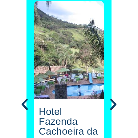
rts
Hotel
Hot
Fazenda
Fa
A
Cachoeira da
Ca