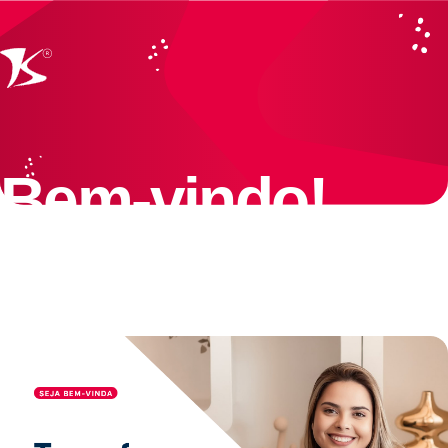
Bem-vindo!
Este é o nosso espaço de
conexão
,
informação
e
valorização
de quem
faz a Desban acontecer.