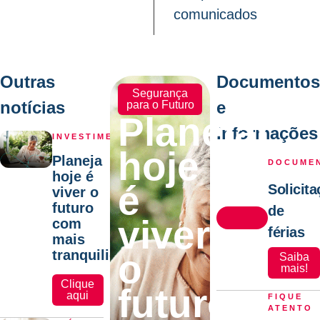
comunicados
Outras
Documentos
Segurança
notícias
e
para o Futuro
Planejar
Informações
INVESTIMENTOS
hoje
Planeja
DOCUME
hoje é
é
Solicit
viver o
futuro
de
viver
com
férias
mais
tranquilidade
o
Saiba
mais!
Clique
futuro
aqui
FIQUE
ATENTO