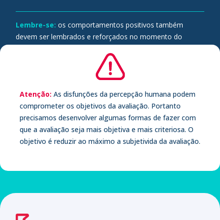
Lembre-se:
os comportamentos positivos também
devem ser lembrados e reforçados no momento do
feedback. Quanto mais evidências você tiver, mais claro e
rico será para o colaborador. Escreva cada situação
evidenciada (data, comportamento/situação e impactos).
Atenção:
As disfunções da percepção humana podem
comprometer os objetivos da avaliação. Portanto
precisamos desenvolver algumas formas de fazer com
que a avaliação seja mais objetiva e mais criteriosa. O
objetivo é reduzir ao máximo a subjetivida da avaliação.